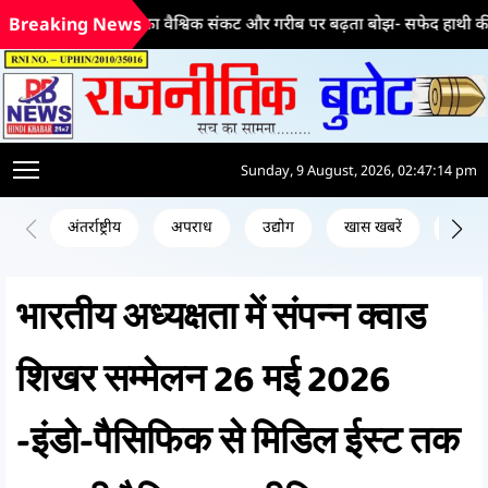
भ्रष्टाचार का वैश्विक संकट और गरीब पर बढ़ता बोझ- सफेद हाथी की ड्रेस में शपथ 
Breaking News
Sunday, 9 August, 2026, 02:47:15 pm
अंतर्राष्ट्रीय
अपराध
उद्योग
खास खबरें
जन क
भारतीय अध्यक्षता में संपन्न क्वाड
शिखर सम्मेलन 26 मई 2026
-इंडो-पैसिफिक से मिडिल ईस्ट तक