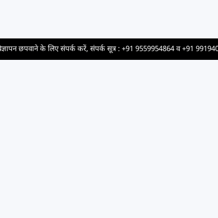
 के लिए संपर्क करें, संपर्क सूत्र :
+91 9559954864
व
+91 9919403148
।
Newsletter
Subscribe