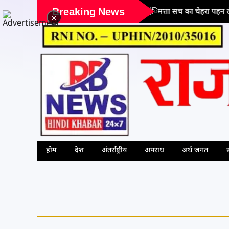
Breaking News
 मुद्दे
जब कृत्रिम बु(िमत्ता सच का चेहरा पहन ले, तब प
×
होम
देश
अंतर्राष्ट्रीय
अपराध
अर्थ जगत
स