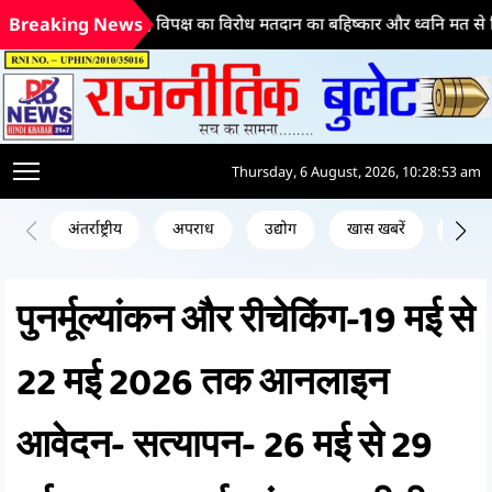
ों की आवाज, विपक्ष का विरोध मतदान का बहिष्कार और ध्वनि मत से विधेयकों के पा
Breaking News
Thursday, 6 August, 2026, 10:28:54 am
अंतर्राष्ट्रीय
अपराध
उद्योग
खास खबरें
जन क
पुनर्मूल्यांकन और रीचेकिंग-19 मई से
22 मई 2026 तक आनलाइन
आवेदन- सत्यापन- 26 मई से 29