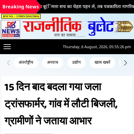
जब कृत्रिम बु(िमत्ता सच का चेहरा पहन ले, तब पत्रकारिता नागरिक अधिकार
Breaking News
Thursday, 6 August, 2026, 05:55:26 pm
अंतर्राष्ट्रीय
अपराध
उद्योग
खास खबरें
जन क
15 दिन बाद बदला गया जला
ट्रांसफार्मर, गांव में लौटी बिजली,
ग्रामीणों ने जताया आभार