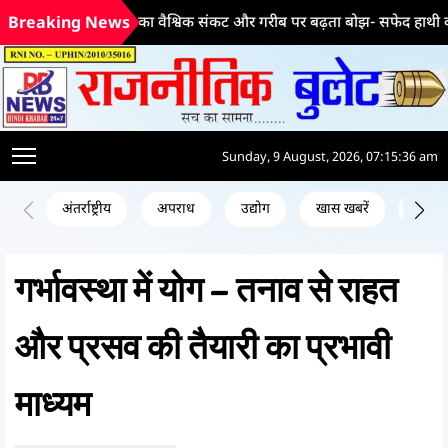
भ्रष्टाचार का वैश्विक संकट और गरीब पर बढ़ता बोझ- सफेद हाथी की ड्रेस में
Breaking News
Sunday, 9 August, 2026, 07:15:37 am
अंतर्राष्ट्रीय
अपराध
उद्योग
खास खबरें
जन क
गर्भावस्था में योग – तनाव से राहत
और प्रसव की तैयारी का प्रभावी
माध्यम