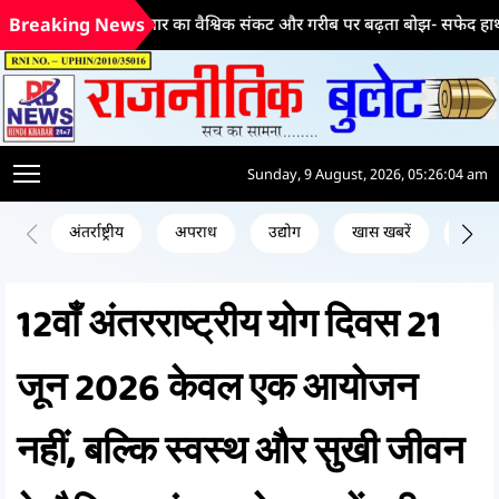
भ्रष्टाचार का वैश्विक संकट और गरीब पर बढ़ता बोझ- सफेद हाथी की ड्रेस म
Breaking News
Sunday, 9 August, 2026, 05:26:05 am
अंतर्राष्ट्रीय
अपराध
उद्योग
खास खबरें
जन क
12वाँ अंतरराष्ट्रीय योग दिवस 21
जून 2026 केवल एक आयोजन
नहीं, बल्कि स्वस्थ और सुखी जीवन