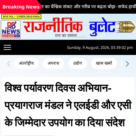
भ्रष्टाचार का वैश्विक संकट और गरीब पर बढ़ता बोझ- सफेद हाथी की ड्रेस
Breaking News
Sunday, 9 August, 2026, 03:39:02 pm
अंतर्राष्ट्रीय
अपराध
उद्योग
खास खबरें
जन क
विश्व पर्यावरण दिवस अभियान-
प्रयागराज मंडल ने एलईडी और एसी
के जिम्मेदार उपयोग का दिया संदेश