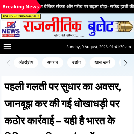
भ्रष्टाचार का वैश्विक संकट और गरीब पर बढ़ता बोझ- सफेद हाथी की ड्रेस में शपथ 
Breaking News
Sunday, 9 August, 2026, 01:41:31 am
अंतर्राष्ट्रीय
अपराध
उद्योग
खास खबरें
जन क
पहली गलती पर सुधार का अवसर,
जानबूझ कर की गई धोखाधड़ी पर
कठोर कार्रवाई – यही है भारत के