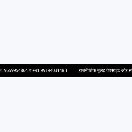
9559954864
व
+91 9919403148
।
राजनीतिक बुलेट वेबसाइट और समाचार पत्