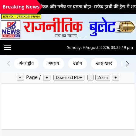
भ्रष्टाचार का वैश्विक संकट और गरीब पर बढ़ता बोझ- सफेद हाथी की ड्रेस में शपथ ग
Breaking News
Sunday, 9 August, 2026, 03:22:19 pm
अंतर्राष्ट्रीय
अपराध
उद्योग
खास खबरें
जन क
Page
/
−
+
Download PDF
-
Zoom
+