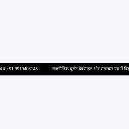
व
+91 9919403148
।
राजनीतिक बुलेट वेबसाइट और समाचार पत्र में विज्ञापन छ