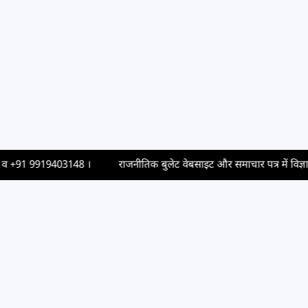
+91 9919403148
।
राजनीतिक बुलेट वेबसाइट और समाचार पत्र में विज्ञापन छप