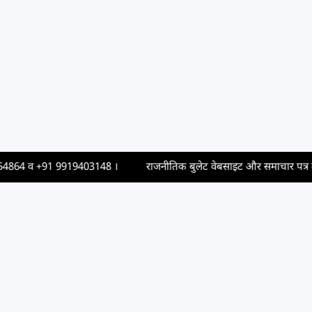
64
व
+91 9919403148
।
राजनीतिक बुलेट वेबसाइट और समाचार पत्र में विज्