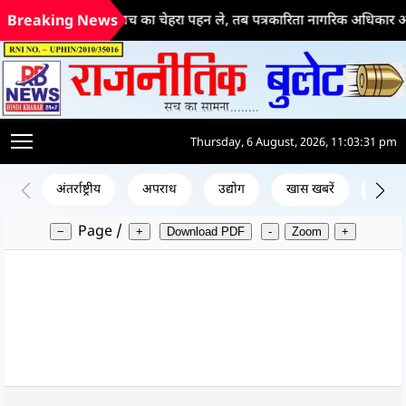
जब कृत्रिम बु(िमत्ता सच का चेहरा पहन ले, तब पत्रकारिता नागरिक अधिकार और लो
Breaking News
Thursday, 6 August, 2026, 11:03:31 pm
अंतर्राष्ट्रीय
अपराध
उद्योग
खास खबरें
जन क
Page
/
−
+
Download PDF
-
Zoom
+