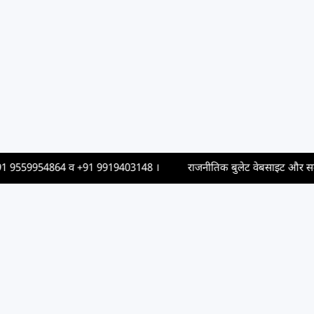
 9559954864
व
+91 9919403148
।
राजनीतिक बुलेट वेबसाइट और समाचार पत