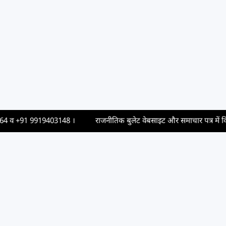
व
+91 9919403148
।
राजनीतिक बुलेट वेबसाइट और समाचार पत्र में विज्ञापन