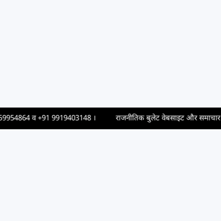
954864
व
+91 9919403148
।
राजनीतिक बुलेट वेबसाइट और समाचार पत्र में 